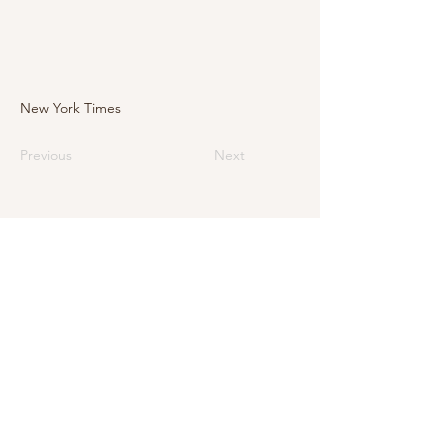
New York Times
Previous
Next
E-mail
info@levarte.ch
Téléphone
+41 (0)31 536 01 92
Levarte Sàrl
Jubiläumsstrasse
79
CH–3005 Berne
Impressum
Protection des données et mentions légales