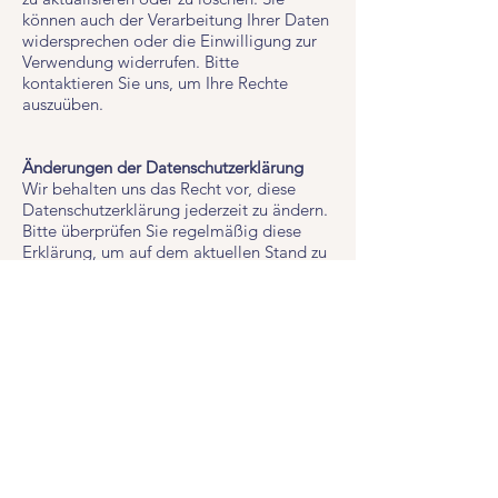
können auch der Verarbeitung Ihrer Daten
widersprechen oder die Einwilligung zur
Verwendung widerrufen. Bitte
kontaktieren Sie uns, um Ihre Rechte
auszuüben.
Änderungen der Datenschutzerklärung
Wir behalten uns das Recht vor, diese
Datenschutzerklärung jederzeit zu ändern.
Bitte überprüfen Sie regelmäßig diese
Erklärung, um auf dem aktuellen Stand zu
bleiben.
Bei Fragen oder Bedenken bezüglich
unserer Datenschutzerklärung oder der
Verarbeitung Ihrer Daten können Sie uns
jederzeit kontaktieren.
LEVARTE GmbH
Jubiläumsstrasse 79
CH-3005 Bern
info@levarte.ch