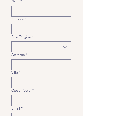
Nom
*
Prénom
*
Multi-line address
Pays/Région
*
Adresse
*
Ville
*
Code Postal
*
Email
*