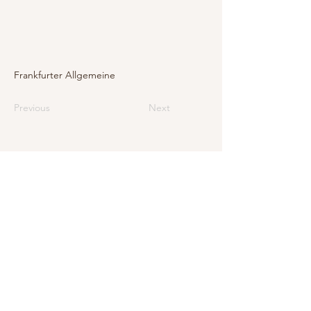
Frankfurter Allgemeine
Previous
Next
E-mail
info@levarte.ch
Téléphone
+41 (0)31 536 01 92
Levarte Sàrl
Jubiläumsstrasse
79
CH–3005 Berne
Impressum
Protection des données et mentions légales