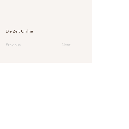
Die Zeit Online
Previous
Next
E-mail
info@levarte.ch
Téléphone
+41 (0)31 536 01 92
Levarte Sàrl
Jubiläumsstrasse
79
CH–3005 Berne
Impressum
Protection des données et mentions légales