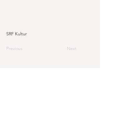
SRF Kultur
Previous
Next
E-mail
info@levarte.ch
Téléphone
+41 (0)31 536 01 92
Levarte Sàrl
Jubiläumsstrasse
79
CH–3005 Berne
Impressum
Protection des données et mentions légales