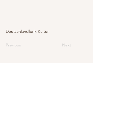
Deutschlandfunk Kultur
Previous
Next
E-mail
info@levarte.ch
Téléphone
+41 (0)31 536 01 92
Levarte Sàrl
Jubiläumsstrasse
79
CH–3005 Berne
Impressum
Protection des données et mentions légales