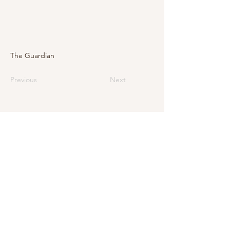
The Guardian
Previous
Next
E-mail
info@levarte.ch
Téléphone
+41 (0)31 536 01 92
Levarte Sàrl
Jubiläumsstrasse
79
CH–3005 Berne
Impressum
Protection des données et mentions légales