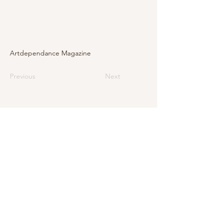
Artdependance Magazine
Previous
Next
E-Mail
info@levarte.ch
Telefon
+41 (0)31 536 01 92
Levarte GmbH
Jubiläumsstrasse 79
CH–3005 Bern
Impressum
Datenschutz und rechtliche Hinweise