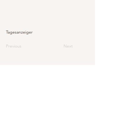
Tagesanzeiger
Previous
Next
E-Mail
info@levarte.ch
Telefon
+41 (0)31 536 01 92
Levarte GmbH
Jubiläumsstrasse 79
CH–3005 Bern
Impressum
Datenschutz und rechtliche Hinweise