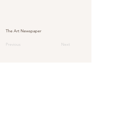
The Art Newspaper
Previous
Next
E-Mail
info@levarte.ch
Telefon
+41 (0)31 536 01 92
Levarte GmbH
Jubiläumsstrasse 79
CH–3005 Bern
Impressum
Datenschutz und rechtliche Hinweise