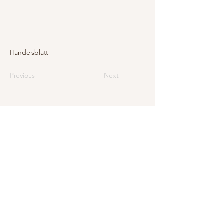
Handelsblatt
Previous
Next
E-Mail
info@levarte.ch
Telefon
+41 (0)31 536 01 92
Levarte GmbH
Jubiläumsstrasse 79
CH–3005 Bern
Impressum
Datenschutz und rechtliche Hinweise