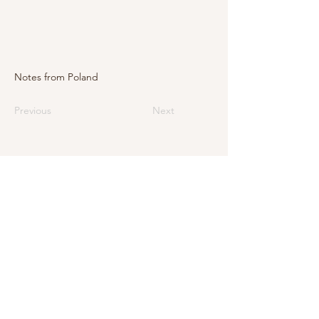
Notes from Poland
Previous
Next
E-Mail
info@levarte.ch
Telefon
+41 (0)31 536 01 92
Levarte GmbH
Jubiläumsstrasse 79
CH–3005 Bern
Impressum
Datenschutz und rechtliche Hinweise