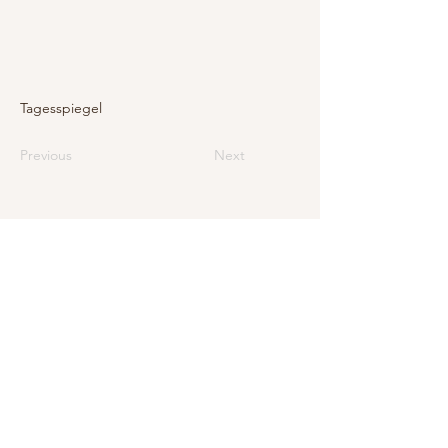
Tagesspiegel
Previous
Next
E-Mail
info@levarte.ch
Telefon
+41 (0)31 536 01 92
Levarte GmbH
Jubiläumsstrasse 79
CH–3005 Bern
Impressum
Datenschutz und rechtliche Hinweise